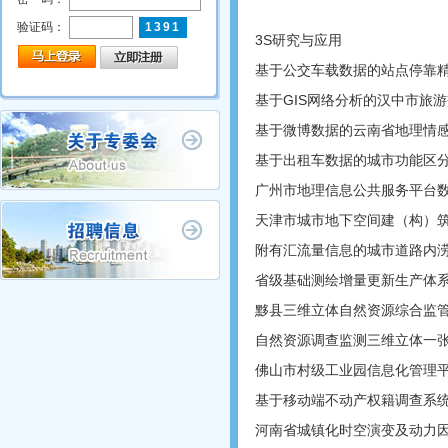
验证码：
1391
3S研究与应用
基于公交车载数据的站点停靠
基于GIS网络分析的汉中市旅
基于微博数据的云南省地理情
首页
关于专委会
专委会工作
会员动态
基于出租车数据的城市功能区
广州市地理信息公共服务平台
天津市城市地下空间建（构）
附有汇流量信息的城市道路内
省级基础测绘增量更新生产体
黟县三维立体自然资源综合监
自然资源调查监测三维立体一
佛山市村级工业园信息化管理
基于移动端不动产权籍调查系
河南省城镇化时空演变及动力